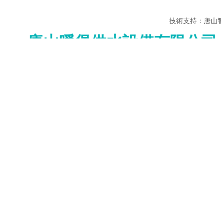
技術支持：
唐山
唐山暖堡供水設備有限公司
歡迎來到唐山暖堡供水設備有限公司，歡迎來電咨詢：152315261
唐山暖堡供水設備有限公司，集研發、制造、銷售于一體的暖
登錄
登錄
專業品質 優良材質
注冊>
集研
其他賬號登錄：
無塔供水器、不銹鋼容器生產專家
◆
產品中心
標簽模塊
行業新聞
核心推薦
全部分類
沖壓焊接不銹鋼水箱性能特點
沖壓焊接不銹鋼水箱，是一種高水質
型包括不銹鋼板制成的安裝在基礎上
保溫水箱
接在箱底四周的箱側板，箱側板的頂
箱頂板焊接連接，箱頂板上設置有透
圓柱保溫水箱
拼接保溫水箱
保溫水箱配件