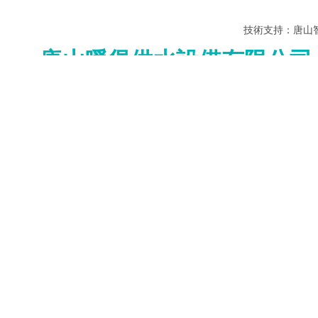
技術支持：
唐山
唐山暖堡供水設備有限公司
歡迎來到唐山暖堡供水設備有限公司，歡迎來電咨詢：152315261
唐山暖堡供水設備有限公司，集研發、制造、銷售于一體的暖
登錄
登錄
專業品質 優良材質
注冊>
集研
其他賬號登錄：
無塔供水器、不銹鋼容器生產專家
◆
產品中心
標簽模塊
行業新聞
核心推薦
全部分類
沖壓焊接不銹鋼水箱性能特點
沖壓焊接不銹鋼水箱，是一種高水質
型包括不銹鋼板制成的安裝在基礎上
保溫水箱
接在箱底四周的箱側板，箱側板的頂
箱頂板焊接連接，箱頂板上設置有透
圓柱保溫水箱
拼接保溫水箱
保溫水箱配件