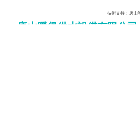
技術支持：
唐山
唐山暖堡供水設備有限公司
歡迎來到唐山暖堡供水設備有限公司，歡迎來電咨詢：15231526
唐山暖堡供水設備有限公司，集研發、制造、銷售于一體的暖
登錄
登錄
專業品質 優良材質
注冊>
集研
其他賬號登錄：
無塔供水器、不銹鋼容器生產專家
◆
產品中心
標簽模塊
行業新聞
核心推薦
全部分類
沖壓焊接不銹鋼水箱性能特點
沖壓焊接不銹鋼水箱，是一種高水質
型包括不銹鋼板制成的安裝在基礎上的矩形
保溫水箱
接在箱底四周的箱側板，箱側板的頂
箱頂板焊接連接，箱頂板上設置有透
圓柱保溫水箱
拼接保溫水箱
保溫水箱配件