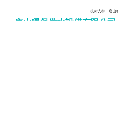
技術支持：
唐山
唐山暖堡供水設備有限公司
歡迎來到唐山暖堡供水設備有限公司，歡迎來電咨詢：152315261
唐山暖堡供水設備有限公司，集研發、制造、銷售于一體的暖
登錄
登錄
專業品質 優良材質
注冊>
集研
其他賬號登錄：
無塔供水器、不銹鋼容器生產專家
◆
產品中心
標簽模塊
行業新聞
核心推薦
全部分類
沖壓焊接不銹鋼水箱性能特點
沖壓焊接不銹鋼水箱，是一種高水質
型包括不銹鋼板制成的安裝在基礎上
保溫水箱
接在箱底四周的箱側板，箱側板的頂
箱頂板焊接連接，箱頂板上設置有透
圓柱保溫水箱
拼接保溫水箱
保溫水箱配件