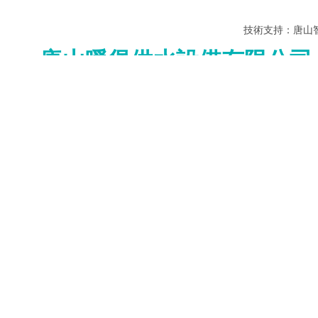
技術支持：
唐山
唐山暖堡供水設備有限公司
歡迎來到唐山暖堡供水設備有限公司，歡迎來電咨詢：152315261
唐山暖堡供水設備有限公司，集研發、制造、銷售于一體的暖
登錄
登錄
專業品質 優良材質
注冊>
集研
其他賬號登錄：
無塔供水器、不銹鋼容器生產專家
◆
產品中心
標簽模塊
行業新聞
核心推薦
全部分類
沖壓焊接不銹鋼水箱性能特點
沖壓焊接不銹鋼水箱，是一種高水質
型包括不銹鋼板制成的安裝在基礎上
保溫水箱
接在箱底四周的箱側板，箱側板的頂
箱頂板焊接連接，箱頂板上設置有透
圓柱保溫水箱
拼接保溫水箱
保溫水箱配件